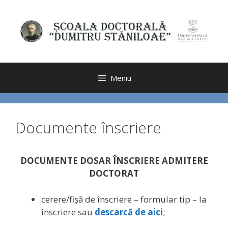
Sari
la
conținut
Meniu
Documente înscriere
DOCUMENTE DOSAR ÎNSCRIERE ADMITERE
DOCTORAT
cerere/fişă de înscriere – formular tip – la
înscriere sau
descarcă de aici
;