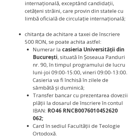
internaţională, exceptând candidaţii,
cetăţeni străini, care provin din statele cu
limbă oficială de circulaţie internaţională;
chitanţa de achitare a taxei de înscriere
500 RON, se poate achita astfel:
Numerar la
casieria Universității din
București
, situată în Șoseaua Panduri
nr. 90, în timpul programului de lucru
luni-joi 09:00-15:00, vineri 09:00-13:00.
Casieria va fi închisă în zilele de
sâmbătă și duminică;
Transfer bancar cu prezentarea dovezii
plății la dosarul de înscriere în contul
IBAN:
RO46 RNCB0076010452620
062;
Card în sediul Facultății de Teologie
Ortodoxă.