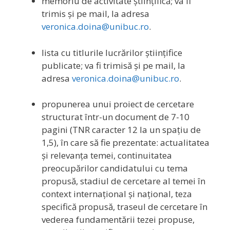
memoriu de activitate ştiinţifică; va fi
trimis și pe mail, la adresa
veronica.doina@unibuc.ro
.
lista cu titlurile lucrărilor științifice
publicate; va fi trimisă și pe mail, la
adresa
veronica.doina@unibuc.ro
.
propunerea unui proiect de cercetare
structurat într-un document de 7-10
pagini (TNR caracter 12 la un spațiu de
1,5), în care să fie prezentate: actualitatea
și relevanța temei, continuitatea
preocupărilor candidatului cu tema
propusă, stadiul de cercetare al temei în
context internațional și național, teza
specifică propusă, traseul de cercetare în
vederea fundamentării tezei propuse,