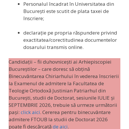
Personalul încadrat în Universitatea din
București este scutit de plata taxei de
înscriere;
declaraţie pe propria răspundere privind
exactitatea/corectitudinea documentelor
dosarului transmis online.
Candidații – fii duhovniceşti ai Arhiepiscopiei
Bucureştilor – care doresc să obţină
Binecuvântarea Chiriarhului în vederea înscrierii
la Examenul de admitere la Facultatea de
Teologie Ortodoxă Justinian Patriarhul din
Bucureşti, studii de Doctorat, sesiunile IULIE și
SEPTEMBRIE 2026, trebuie să urmeze următorii
pași:
click aici
. Cererea pentru binecuvântare
admitere FTOUB la studii de Doctorat 2026
poate fi descărcată
de aici
.