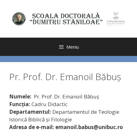
Sari
la
conținut
Meniu
Pr. Prof. Dr. Emanoil Băbuş
Numele:
Pr. Prof. Dr. Emanoil Băbuş
Funcția:
Cadru Didactic
Departamentul:
Departamentul de Teologie
Istorică Biblică și Filologie
Adresa de e-mail: emanoil.babus@unibuc.ro